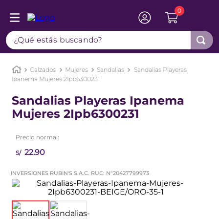
0
TÉRMINOS MÁS BUSCADOS
¿Qué estás buscando?
1
.
botas
2
.
sandalias
3
.
zapatillas mujer
Calzados
Mujeres
Sandalias
Sandalias Playeras
Ipanema Mujeres 2Ipb6300231
4
.
zapatillas
Sandalias Playeras Ipanema
5
.
botines
Mujeres 2Ipb6300231
6
.
adidas
Precio normal:
7
.
sandalias mujer
22
.
90
S/
8
.
zapatillas hombre
INVERSIONES RUBIN'S S.A.C. RUC: N°20427799973