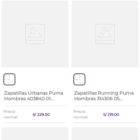
Zapatillas Urbanas Puma
Zapatillas Running Puma
Hombres 403840 01
Hombres 314306 05
Shuffle Downtown Og
Pounce Lite 2 Engineered
Precio
Precio
S/
229
.
00
S/
219
.
00
normal:
normal: