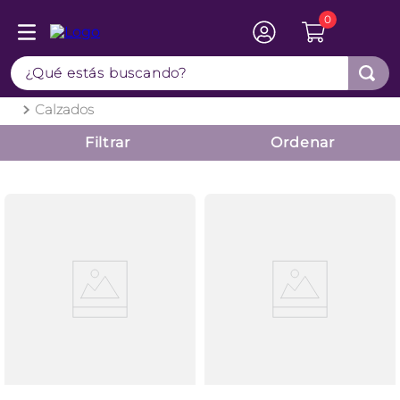
0
TÉRMINOS MÁS BUSCADOS
¿Qué estás buscando?
1
.
botas
2
.
sandalias
Calzados
3
.
zapatillas mujer
Filtrar
4
.
zapatillas
5
.
botines
6
.
adidas
7
.
sandalias mujer
8
.
zapatillas hombre