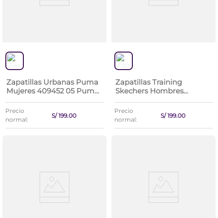
Zapatillas Urbanas Puma
Zapatillas Training
Mujeres 409452 05 Puma
Skechers Hombres
Club Lt Wns
8790382-Bbk Claremont
Precio
Precio
S/
199
.
00
S/
199
.
00
normal:
normal: