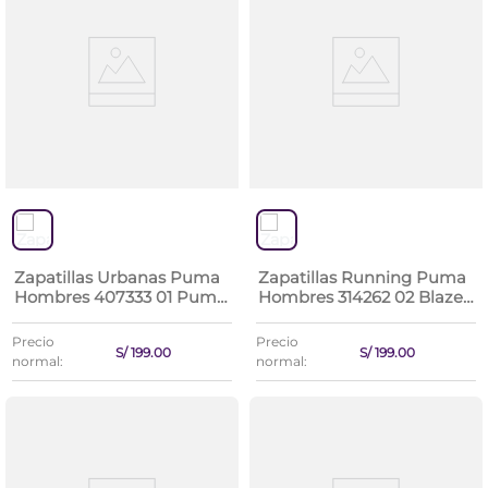
Zapatillas Urbanas Puma
Zapatillas Running Puma
Hombres 407333 01 Puma
Hombres 314262 02 Blaze
Club Lt Sl
Lite Nbk
Precio
Precio
S/
199
.
00
S/
199
.
00
normal:
normal: