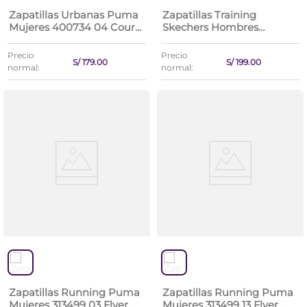
Zapatillas Urbanas Puma
Zapatillas Training
Mujeres 400734 04 Court
Skechers Hombres
Lally Sd
8790382-Blk Claremont
Precio
Precio
S/
179
.
00
S/
199
.
00
normal:
normal:
Zapatillas Running Puma
Zapatillas Running Puma
Mujeres 313499 03 Flyer
Mujeres 313499 13 Flyer