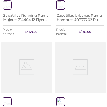
Zapatillas Running Puma
Zapatillas Urbanas Puma
Mujeres 314404 12 Flyer
Hombres 407333 02 Puma
Lite 4 Wns
Club Lt Sl
Precio
Precio
S/
179
.
00
S/
199
.
00
normal:
normal: