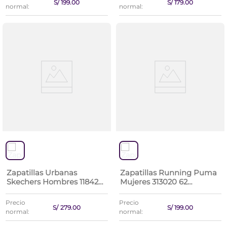
S/
199
.
00
S/
179
.
00
normal:
normal:
Zapatillas Urbanas
Zapatillas Running Puma
Skechers Hombres 118423-
Mujeres 313020 62
Olv Bobs Squad 4
Skyrocket Lite 2 Wns
Precio
Precio
S/
279
.
00
S/
199
.
00
normal:
normal: