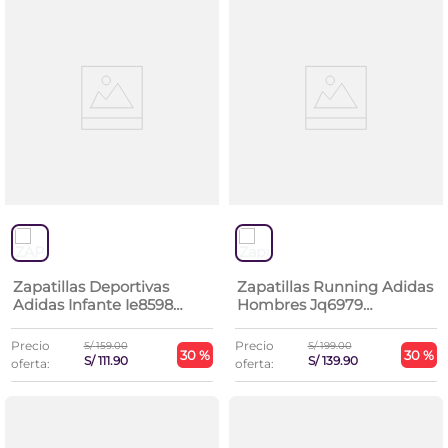
Zapatillas Deportivas
Zapatillas Running Adidas
Adidas Infante Ie8598
Hombres Jq6979
Runfalcon 5 El I
Runfalcon 5
Precio
Precio
S/
159
.
00
S/
199
.
00
30 %
30 %
S/
111
.
90
S/
139
.
90
oferta:
oferta: