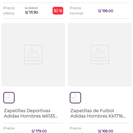
Base 2 J
Base
Precio
Precio
S/
159
.
00
30 %
S/
199
.
00
S/
111
.
90
oferta:
normal:
Zapatillas Deportivas
Zapatillas de Futbol
Adidas Hombres Ie6133
Adidas Hombres Kk1716
Lite Racer 4.0
Goletto Ix Tf
Precio
Precio
S/
179
.
00
S/
169
.
00