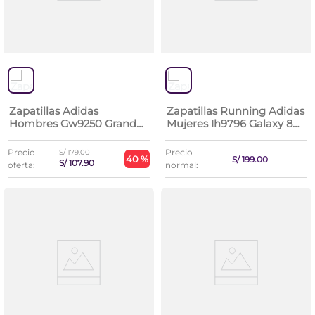
Zapatillas Adidas
Zapatillas Running Adidas
Hombres Gw9250 Grand
Mujeres Ih9796 Galaxy 8
Court Base 2.0
W
Precio
Precio
S/
179
.
00
40 %
S/
199
.
00
S/
107
.
90
oferta:
normal: