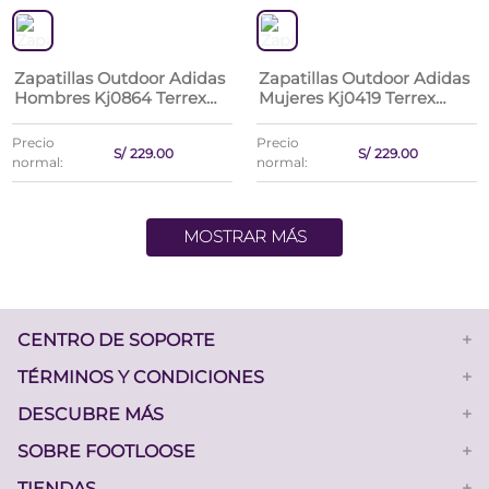
Zapatillas Outdoor Adidas
Zapatillas Outdoor Adidas
Hombres Kj0864 Terrex
Mujeres Kj0419 Terrex
Anylander
Rockadia W
Precio
Precio
S/
229
.
00
S/
229
.
00
normal:
normal:
MOSTRAR MÁS
CENTRO DE SOPORTE
+
UCTOS
TÉRMINOS Y CONDICIONES
+
DESCUBRE MÁS
+
SOBRE FOOTLOOSE
+
TIENDAS
+