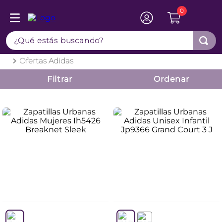
0
TÉRMINOS MÁS BUSCADOS
¿Qué estás buscando?
1
.
botas
2
.
sandalias
Ofertas Adidas
3
.
zapatillas mujer
Filtrar
4
.
zapatillas
5
.
botines
6
.
adidas
7
.
sandalias mujer
8
.
zapatillas hombre