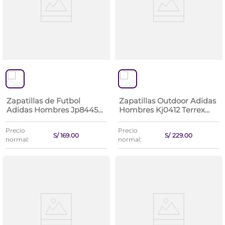
Zapatillas de Futbol
Zapatillas Outdoor Adidas
Adidas Hombres Jp8445
Hombres Kj0412 Terrex
Goletto Ix Tf
Rockadia M
Precio
Precio
S/
169
.
00
S/
229
.
00
normal:
normal: