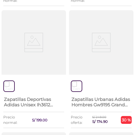
normal:
normal:
Zapatillas Deportivas
Zapatillas Urbanas Adidas
Adidas Unisex Ih3612
Hombres Gw9195 Grand
Cloudfoam Comfy El
Court 2.0
Precio
Precio
S/
249
.
00
30 %
S/
199
.
00
S/
174
.
90
normal:
oferta: