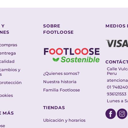
 Y
SOBRE
MEDIOS 
NES
FOOTLOOSE
 compras
 entrega
 calidad
CONTÁC
Calle Vulc
 cambios y
Peru
¿Quienes somos?
s
atenciona
Nuestra historia
 protección
01 748240
Familia Footloose
936121553
cookies
Lunes a 
TIENDAS
E MÁS
Ubicación y horarios
ose