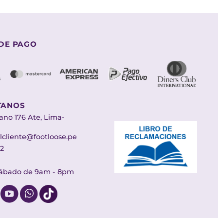
DE PAGO
TANOS
ano 176 Ate, Lima-
lcliente@footloose.pe
2
Sábado de 9am - 8pm