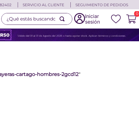
82402
SERVICIO AL CLIENTE
SEGUIMIENTO DE PEDIDOS
0
¿Qué estás buscando?
Iniciar
sesión
layeras-cartago-hombres-2gcd12
"