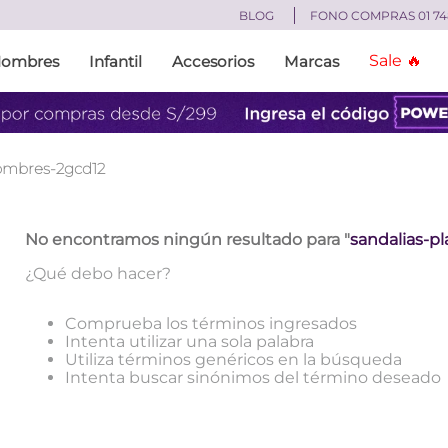
BLOG
FONO COMPRAS 01 74
Sale 🔥
ombres
Infantil
Accesorios
Marcas
INOS MÁS BUSCADOS
otas
andalias
ombres-2gcd12
apatillas mujer
otines
No encontramos ningún resultado para "
sandalias-p
apatillas
¿Qué debo hacer?
didas
Comprueba los términos ingresados
Intenta utilizar una sola palabra
andalias mujer
Utiliza términos genéricos en la búsqueda
apatillas hombre
Intenta buscar sinónimos del término deseado