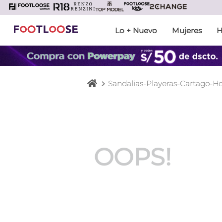
Lo + Nuevo
Mujeres
H
TÉRM
1
.
b
2
.
s
Sandalias-Playeras-Cartago-H
3
.
z
4
.
b
5
.
z
OOPS!
6
.
a
7
.
s
8
.
z